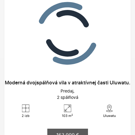
Moderná dvojspálňová vila v atraktívnej časti Uluwatu.
Predaj
2 spálňová
2
2 izb
103 m
Uluwatu
163 000 €