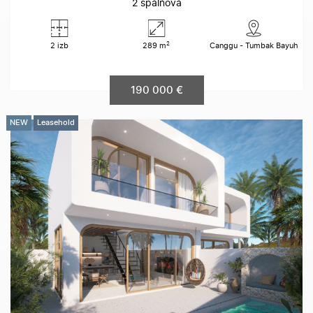
2 spálňová
2
2 izb
289 m
Canggu - Tumbak Bayuh
190 000 €
NEW
Leasehold