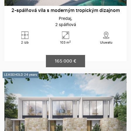
2-spálňová vila s moderným tropickým dizajnom
Predaj
2 spálňová
2
2 izb
103 m
Uluwatu
165 000 €
LEASEHOLD 24 years