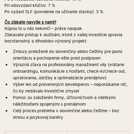
Pri odovzdaní kľúčov: 7 %
Po vydaní SLF (povolenie na užívanie stavby): 3 %
Čo získate navyše s nami?
Kúpou to u nás nekončí – práve naopak.
Získavate prístup k službám, ktoré z vašej investície spravia
bezstarostný a dlhodobo výnosný projekt:
Zmluvy preložené do slovenčiny alebo češtiny pre jasnú
orientáciu a pochopenie ešte pred podpisom
Výrazná zľava na profesionálny manažment vily (vrátane
onboardingu, komunikácie s hosťami, check-in/check-out,
upratovania, údržby a optimalizácie prenájmov)
Výber len od preverených developerov – neponúkame nič,
čo by nedávalo investične zmysel
Pomoc so založením firmy, účtovníctvom a všetkými
náležitosťami spojenými s prenájmom
Celý proces prebieha v slovenčine alebo češtine – bez
stresu a jazykovej bariéry