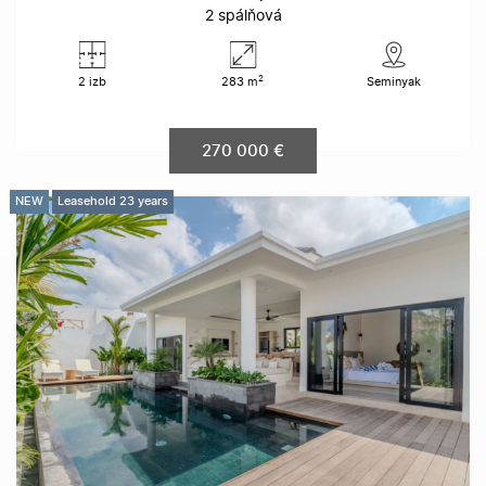
2 spálňová
2
2 izb
283 m
Seminyak
270 000 €
NEW
Leasehold 23 years