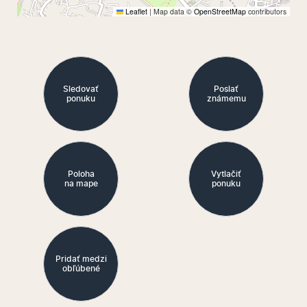
Leaflet
|
Map data ©
OpenStreetMap
contributors
Sledovať
Poslať
ponuku
známemu
Poloha
Vytlačiť
na mape
ponuku
Pridať medzi
obľúbené