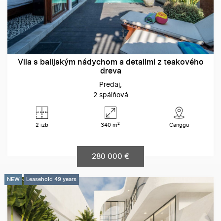
Vila s balijským nádychom a detailmi z teakového
dreva
Predaj
2 spálňová
2
2 izb
340 m
Canggu
280 000 €
NEW
Leasehold 49 years