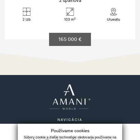
2 spálňová
2
2 izb
103 m
Uluwatu
165 000 €
NAVIGÁCIA
Používame cookies
Amaniestate
Ponuka nehnuteľností
Súbory cookie a ďalšie technológie sledovania používame na