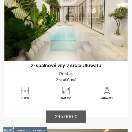
2‑spálňové vily v srdci Uluwatu
Predaj
2 spálňová
2
2 izb
150 m
Uluwatu
245 000 €
NEW
Leasehold 27 years