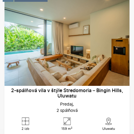
2-spálňová vila v štýle Stredomoria – Bingin Hills,
Uluwatu
Predaj
2 spálňová
2
2 izb
159 m
Uluwatu