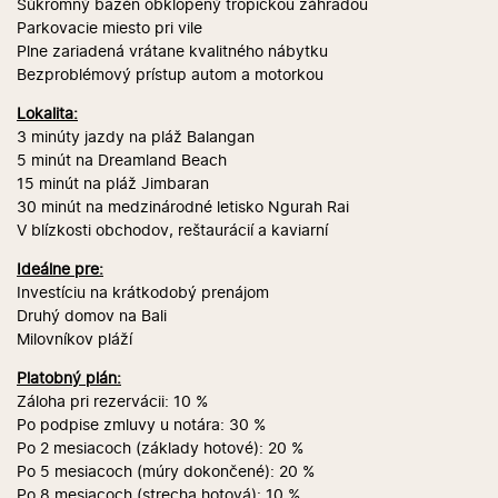
Súkromný bazén obklopený tropickou záhradou
Parkovacie miesto pri vile
Plne zariadená vrátane kvalitného nábytku
Bezproblémový prístup autom a motorkou
Lokalita:
3 minúty jazdy na pláž Balangan
5 minút na Dreamland Beach
15 minút na pláž Jimbaran
30 minút na medzinárodné letisko Ngurah Rai
V blízkosti obchodov, reštaurácií a kaviarní
Ideálne pre:
Investíciu na krátkodobý prenájom
Druhý domov na Bali
Milovníkov pláží
Platobný plán:
Záloha pri rezervácii: 10 %
Po podpise zmluvy u notára: 30 %
Po 2 mesiacoch (základy hotové): 20 %
Po 5 mesiacoch (múry dokončené): 20 %
Po 8 mesiacoch (strecha hotová): 10 %