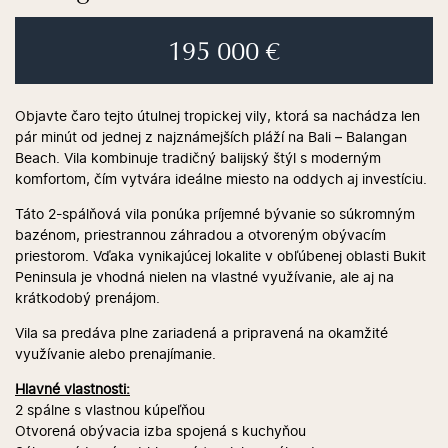
195 000 €
Objavte čaro tejto útulnej tropickej vily, ktorá sa nachádza len
pár minút od jednej z najznámejších pláží na Bali – Balangan
Beach. Vila kombinuje tradičný balijský štýl s moderným
komfortom, čím vytvára ideálne miesto na oddych aj investíciu.
Táto 2-spálňová vila ponúka príjemné bývanie so súkromným
bazénom, priestrannou záhradou a otvoreným obývacím
priestorom. Vďaka vynikajúcej lokalite v obľúbenej oblasti Bukit
Peninsula je vhodná nielen na vlastné využívanie, ale aj na
krátkodobý prenájom.
Vila sa predáva plne zariadená a pripravená na okamžité
využívanie alebo prenajímanie.
Hlavné vlastnosti:
2 spálne s vlastnou kúpeľňou
Otvorená obývacia izba spojená s kuchyňou