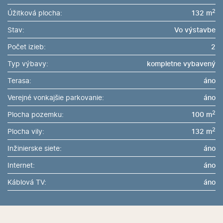
2
Úžitková plocha:
132 m
Stav:
Vo výstavbe
Počet izieb:
2
Typ výbavy:
kompletne vybavený
Terasa:
áno
Verejné vonkajšie parkovanie:
áno
2
Plocha pozemku:
100 m
2
Plocha vily:
132 m
Inžinierske siete:
áno
Internet:
áno
Káblová TV:
áno