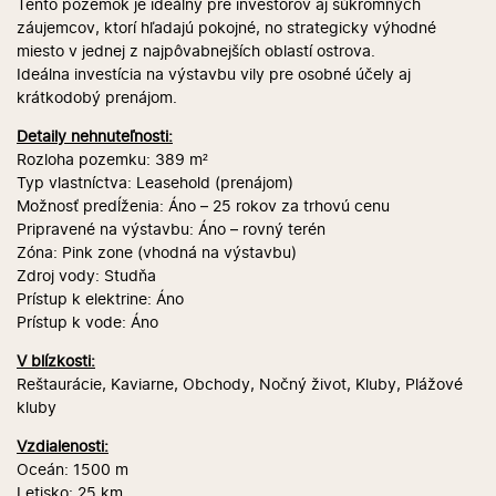
Tento pozemok je ideálny pre investorov aj súkromných
záujemcov, ktorí hľadajú pokojné, no strategicky výhodné
miesto v jednej z najpôvabnejších oblastí ostrova.
Ideálna investícia na výstavbu vily pre osobné účely aj
krátkodobý prenájom.
Detaily nehnuteľnosti:
Rozloha pozemku: 389 m²
Typ vlastníctva: Leasehold (prenájom)
Možnosť predĺženia: Áno – 25 rokov za trhovú cenu
Pripravené na výstavbu: Áno – rovný terén
Zóna: Pink zone (vhodná na výstavbu)
Zdroj vody: Studňa
Prístup k elektrine: Áno
Prístup k vode: Áno
V blízkosti:
Reštaurácie, Kaviarne, Obchody, Nočný život, Kluby, Plážové
kluby
Vzdialenosti:
Oceán: 1500 m
Letisko: 25 km