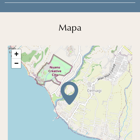
Mapa
+
−