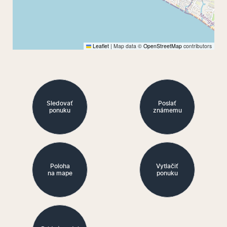
Leaflet
|
Map data ©
OpenStreetMap
contributors
Sledovať
Poslať
ponuku
známemu
Poloha
Vytlačiť
na mape
ponuku