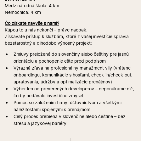
Medzinárodná škola: 4 km
Nemocnica: 4 km
Čo získate navyše s nami?
Kúpou to u nás nekončí – práve naopak.
Získavate prístup k službám, ktoré z vašej investície spravia
bezstarostný a dlhodobo výnosný projekt:
Zmluvy preložené do slovenčiny alebo češtiny pre jasnú
orientáciu a pochopenie ešte pred podpisom
Výrazná zľava na profesionálny manažment vily (vrátane
onboardingu, komunikácie s hosťami, check-in/check-out,
upratovania, údržby a optimalizácie prenájmov)
Výber len od preverených developerov – neponúkame nič,
čo by nedávalo investične zmysel
Pomoc so založením firmy, účtovníctvom a všetkými
náležitosťami spojenými s prenájmom
Celý proces prebieha v slovenčine alebo češtine – bez
stresu a jazykovej bariéry