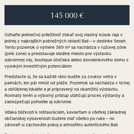
145 000 €
Odhaľte jedinečnú príležitosť získať svoj vlastný kúsok raja v
jednej z najkrajších pobrežných oblastí Bali – v dedinke Seseh.
Tento pozemok o výmere 389 m² sa nachádza v ružovej zóne
(pink zone) a predstavuje ideálne miesto pre výstavbu
súkromnej vily, boutique útočiska alebo dovolenkového domu s
vysokým investičným potenciálom.
Predstavte si, že sa každé ráno budíte za zvukov vetra v
palmách, len pár minút od pláže. Pozemok sa nachádza v tichej
a obľúbenej lokalite a je pripravený na okamžitú výstavbu.
Rovinatý terén a výborný prístup uľahčujú proces výstavby a
zabezpečujú pohodlie aj súkromie.
Vďaka blízkosti k reštauráciám, kaviarňam a všetkej základnej
občianskej vybavenosti budete mať všetko po ruke – no
zároveň si zachováte pokoj a atmosféru autentického Bali.